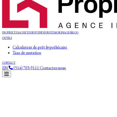
PROPRIETES
ACHETEURS
VENDEURS
TEMOIGNAGES
BLOG
OUTILS
Calculateur de prêt hypothécaire
Taxe de mutation
CONTACT
EN
(514) 703-9111
Contactez-nous