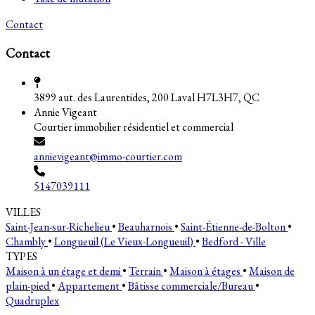
Contact
Contact
3899 aut. des Laurentides, 200 Laval H7L3H7, QC
Annie Vigeant
Courtier immobilier résidentiel et commercial
annievigeant@immo-courtier.com
5147039111
VILLES
Saint-Jean-sur-Richelieu
•
Beauharnois
•
Saint-Étienne-de-Bolton
•
Chambly
•
Longueuil (Le Vieux-Longueuil)
•
Bedford - Ville
TYPES
Maison à un étage et demi
•
Terrain
•
Maison à étages
•
Maison de
plain-pied
•
Appartement
•
Bâtisse commerciale/Bureau
•
Quadruplex