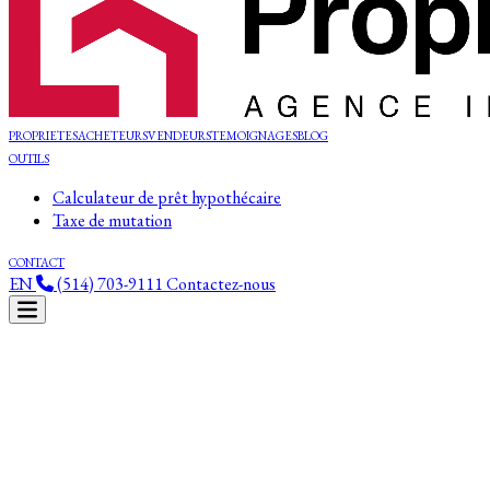
PROPRIETES
ACHETEURS
VENDEURS
TEMOIGNAGES
BLOG
OUTILS
Calculateur de prêt hypothécaire
Taxe de mutation
CONTACT
EN
(514) 703-9111
Contactez-nous