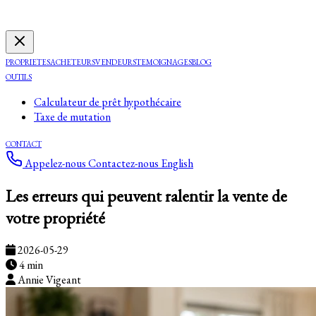
PROPRIETES
ACHETEURS
VENDEURS
TEMOIGNAGES
BLOG
OUTILS
Calculateur de prêt hypothécaire
Taxe de mutation
CONTACT
Appelez-nous
Contactez-nous
English
Les erreurs qui peuvent ralentir la vente de
votre propriété
2026-05-29
4 min
Annie Vigeant