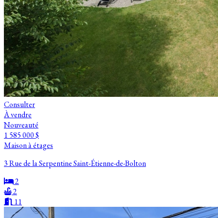
Consulter
À vendre
Nouveauté
1 585 000 $
Maison à étages
3 Rue de la Serpentine Saint-Étienne-de-Bolton
2
2
11