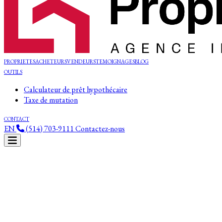
PROPRIETES
ACHETEURS
VENDEURS
TEMOIGNAGES
BLOG
OUTILS
Calculateur de prêt hypothécaire
Taxe de mutation
CONTACT
EN
(514) 703-9111
Contactez-nous