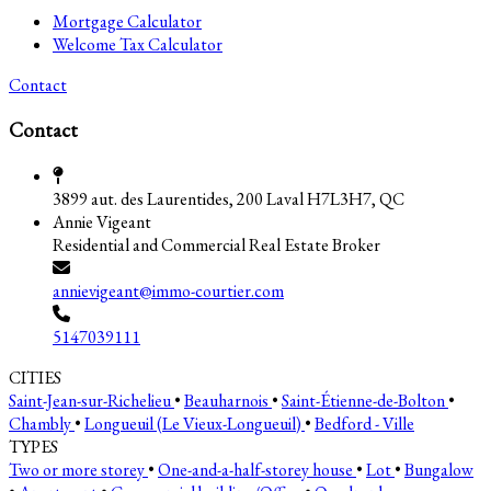
Mortgage Calculator
Welcome Tax Calculator
Contact
Contact
3899 aut. des Laurentides, 200 Laval H7L3H7, QC
Annie Vigeant
Residential and Commercial Real Estate Broker
annievigeant@immo-courtier.com
5147039111
CITIES
Saint-Jean-sur-Richelieu
•
Beauharnois
•
Saint-Étienne-de-Bolton
•
Chambly
•
Longueuil (Le Vieux-Longueuil)
•
Bedford - Ville
TYPES
Two or more storey
•
One-and-a-half-storey house
•
Lot
•
Bungalow