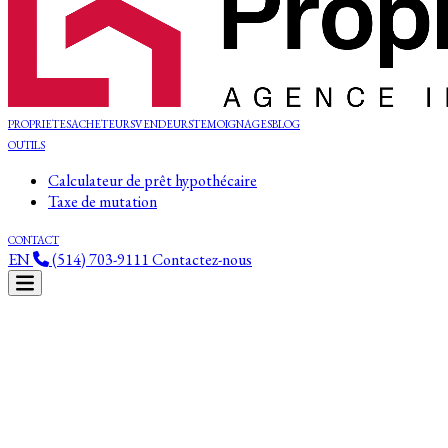
PROPRIETES
ACHETEURS
VENDEURS
TEMOIGNAGES
BLOG
OUTILS
Calculateur de prêt hypothécaire
Taxe de mutation
CONTACT
EN
(514) 703-9111
Contactez-nous