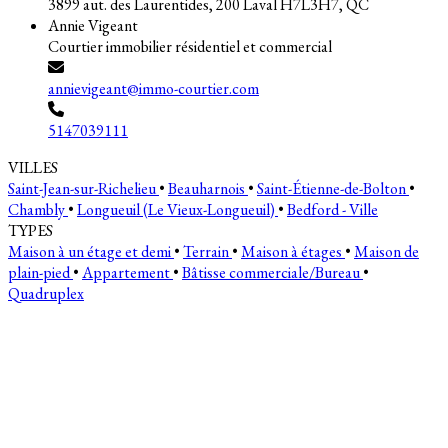
3899 aut. des Laurentides, 200 Laval H7L3H7, QC
Annie Vigeant
Courtier immobilier résidentiel et commercial
annievigeant@immo-courtier.com
5147039111
VILLES
Saint-Jean-sur-Richelieu
•
Beauharnois
•
Saint-Étienne-de-Bolton
•
Chambly
•
Longueuil (Le Vieux-Longueuil)
•
Bedford - Ville
TYPES
Maison à un étage et demi
•
Terrain
•
Maison à étages
•
Maison de
plain-pied
•
Appartement
•
Bâtisse commerciale/Bureau
•
Quadruplex