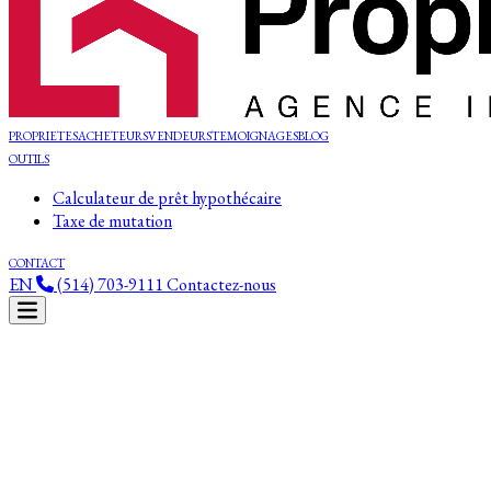
PROPRIETES
ACHETEURS
VENDEURS
TEMOIGNAGES
BLOG
OUTILS
Calculateur de prêt hypothécaire
Taxe de mutation
CONTACT
EN
(514) 703-9111
Contactez-nous